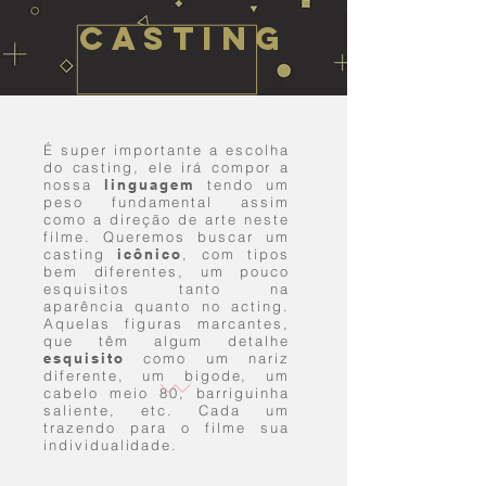
CASTING
É super importante a escolha
do casting, ele irá compor a
nossa
linguagem
tendo um
peso fundamental assim
como a direção de arte neste
filme. Queremos buscar um
casting
icônico
, com tipos
bem diferentes, um pouco
esquisitos tanto na
aparência quanto no acting.
Aquelas figuras marcantes,
que têm algum detalhe
esquisito
como um nariz
diferente, um bigode, um
cabelo meio 80, barriguinha
saliente, etc. Cada um
trazendo para o filme sua
individualidade.