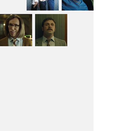
O
timing
é tudo e um
filme bem decupado nos
fará construir a comédia
e o sentimento de humor.
Vamos dar tempo, na
montagem, para nossos
personagens icônicos se
expressarem.
Adicionaremos algumas