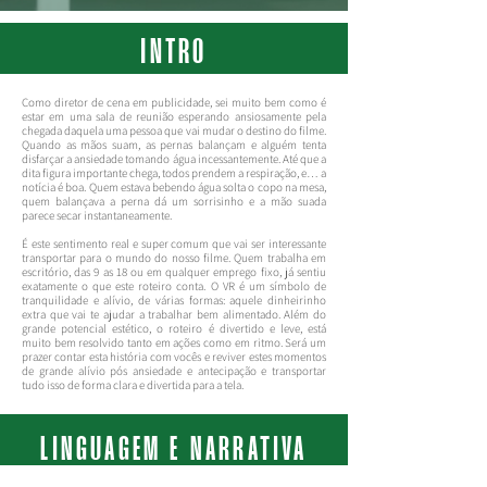
INTRO
Como diretor de cena em publicidade, sei muito bem como é
estar em uma sala de reunião esperando ansiosamente pela
chegada daquela uma pessoa que vai mudar o destino do filme.
Quando as mãos suam, as pernas balançam e alguém tenta
disfarçar a ansiedade tomando água incessantemente. Até que a
dita figura importante chega, todos prendem a respiração, e… a
notícia é boa. Quem estava bebendo água solta o copo na mesa,
quem balançava a perna dá um sorrisinho e a mão suada
parece secar instantaneamente.
É este sentimento real e super comum que vai ser interessante
transportar para o mundo do nosso filme. Quem trabalha em
escritório, das 9 as 18 ou em qualquer emprego fixo, já sentiu
exatamente o que este roteiro conta. O VR é um símbolo de
tranquilidade e alívio, de várias formas: aquele dinheirinho
extra que vai te ajudar a trabalhar bem alimentado. Além do
grande potencial estético, o roteiro é divertido e leve, está
muito bem resolvido tanto em ações como em ritmo. Será um
prazer contar esta história com vocês e reviver estes momentos
de grande alívio pós ansiedade e antecipação e transportar
tudo isso de forma clara e divertida para a tela.
LINGUAGEM E NARRATIVA