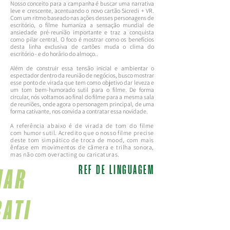
Nosso conceito para a campanha é buscar uma narrativa
leve e crescente, acentuando o novo cartão Sicredi + VR.
Com um ritmo baseado nas ações desses personagens de
escritório, o filme humaniza a sensação mundial de
ansiedade pré-reunião importante e traz a conquista
como pilar central. O foco é mostrar como os benefícios
desta linha exclusiva de cartões muda o clima do
escritório - e do horário do almoço..
Além de construir essa tensão inicial e ambientar o
espectador dentro da reunião de negócios, busco mostrar
esse ponto de virada que tem como objetivo dar leveza e
um tom bem-humorado sutil para o filme. De forma
circular, nós voltamos ao final do filme para a mesma sala
de reuniões, onde agora o personagem principal, de uma
forma cativante, nos convida a contratar essa novidade.
A referência abaixo é de virada de tom do filme
com humor sutil
. Acredito que o nosso filme precise
deste tom simpático de troca de mood, com mais
ênfase em movimentos de câmera e trilha sonora,
mas não com overacting ou caricaturas.
REF DE LINGUAGEM
NAR
RATI