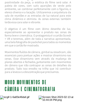
positividade da peça, a estética do filme será solar. A
paleta de cores, com sutis aparições de verde pelo
ambiente, vai combinar perfeitamente com o figurino, o
elenco diverso e a locação. Utilizaremos a arquitetura da
sala de reuniões e as entradas de luz natural para este
clima dinâmico e otimista. As cenas externas também
terão essa cara solar e vibrante.
O objetivo é um filme com ótimo desenho de luz,
especialmente ao apresentar o produto nas cenas de
forma leve e cinemática. ​O
protagonista é o cartão Sicredi
+ VR e teremos, além de toda a narrativa apresentada,
uma bela fotografia de packshot para todos os momentos
em que o cartão for mostrado.
Movimentos fluídos de câmera, gimbal ou steadicam, são
essenciais para pontuar ações e mostrar dinamismo nas
cenas. Esse dinamismo vem através da mudança de
planos abertos e fechados, juntamente com movimentos
de câmera que irão contrapor as cenas de detalhes do
produto. Tudo isso envolto na trilha que irá contribuir
para a leveza e a descontração que precisamos.
MOOD MOVIMENTOS DE
CÂMERA E CINEMATOGRAFIA