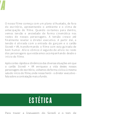
VA
O nosso filme começa com um plano silhuetado, de fora
do escritório, apresentando o ambiente e o clima de
antecipação do filme. Quando cortamos para dentro,
vemos tensão e ansiedade de forma cinemática nos
rostos de nossos personagens. A tensão cresce até
finalmente revelar o diretor executivo. A partir daí, a
tensão é aliviada com a entrada do garçom e o
cartão
Sicredi + VR
, transformando o filme com esta guinada de
bom humor. Alívio cômico é seguido de alívio no rosto
dos personagens que estávamos acompanhando desde o
início do filme.
Após cortes rápidos e dinâmicos das diversas situações em que
o
cartão Sicredi + VR
enriquece a vida destes nossos
personagens de escritório, voltamos de forma cíclica à mesma
sala do início do filme, onde nosso herói - o diretor executivo -
fala sobre a contratação mais a fundo.
ESTÉTICA
Para trazer a linguagem do Sicredi e o tom de